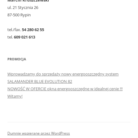
Marcin Kruszczewski
ul. 21 Stycznia 26
87-500 Rypin
tel./fax.
54 280 62 55
tel.
609 021 613
PROMOCJA
Wprowadzamy do sprzedaży nowy energooszczędny system
SALAMANDER BLUE EVOLUTION 82
NOWOŚĆ W OFERCIE okna energooszczędne w idealnej cenie !!!
Witamy!
Dumnie wspierane przez WordPress