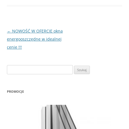
Nawigacja
←
NOWOŚĆ W OFERCIE okna
wpisu
energooszczędne w idealnej
cenie !!!
Szukaj:
PROMOCJE