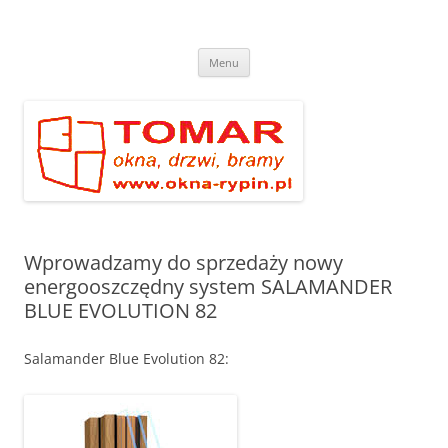
Przejdź
do
Tomar – Okna Drzwi Bramy
treści
Kolejna witryna oparta na WordPressie
Menu
Wprowadzamy do sprzedaży nowy
energooszczędny system SALAMANDER
BLUE EVOLUTION 82
Salamander Blue Evolution 82: