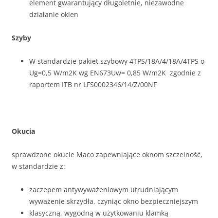
element gwarantujący długoletnie, niezawodne
działanie okien
Szyby
W standardzie pakiet szybowy 4TPS/18A/4/18A/4TPS o
Ug=0,5 W/m2K wg EN673Uw= 0,85 W/m2K zgodnie z
raportem ITB nr LFS0002346/14/Z/00NF
Okucia
sprawdzone okucie Maco zapewniające oknom szczelność,
w standardzie z:
zaczepem antywyważeniowym utrudniającym
wyważenie skrzydła, czyniąc okno bezpieczniejszym
klasyczną, wygodną w użytkowaniu klamką